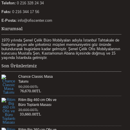
Telefon:
0 216 328 24 34
Faks:
0 216 344 17 56
E-Posta:
info@ofiscenter.com
Kurumsal
1970 yılında Şenel Çelik Büro Mobilyaları adıyla İstanbul Tahtakale de
faaliyete geçen aile şirketimiz müşteri memnuniyetini göz önünde
bulundurarak bugünlere kadar gelmiştir. Şenel Çelik Ofis Mobilyalarının
kurucusu Mustafa Şen, Kastamonun Abana ilçesinde doğmuş ve 15
yaşında İstanbula gelmiştir.
Son Ürünlerimiz
Chance Classic Masa
Takımı
90,200.00TL
76,670.00TL
Ritim Big 460 cm Ofis ve
Büro Toplantı Masası
39,600.00TL
33,660.00TL
Ritim Big 360 cm Ofis ve