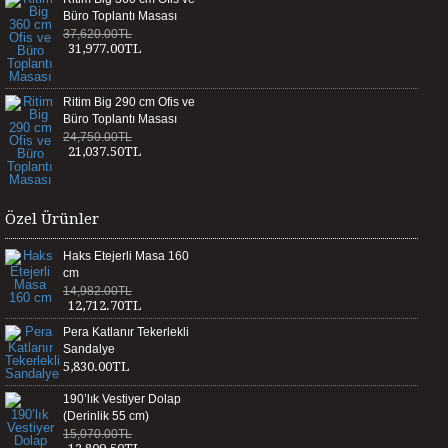
Büro Toplantı Masası
37,620.00TL
31,977.00TL
Ritim Big 290 cm Ofis ve
Büro Toplantı Masası
24,750.00TL
21,037.50TL
Özel Ürünler
Haks Etejerli Masa 160
cm
14,982.00TL
12,712.70TL
Pera Katlanır Tekerlekli
Sandalye
5,830.00TL
190’lık Vestiyer Dolap
(Derinlik 55 cm)
15,070.00TL