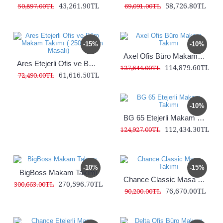
43,261.90TL
58,726.80TL
50,897.00TL
69,091.00TL
-15%
-10%
Axel Ofis Büro Makam Takımı
Ares Etejerli Ofis ve Büro Makam Takımı ( 250+12 cm Masalı)
114,879.60TL
127,644.00TL
61,616.50TL
72,490.00TL
-10%
BG 65 Etejerli Makam Takımı
112,434.30TL
124,927.00TL
-10%
-15%
BigBoss Makam Takımı
Chance Classic Masa Takımı
270,596.70TL
300,663.00TL
76,670.00TL
90,200.00TL