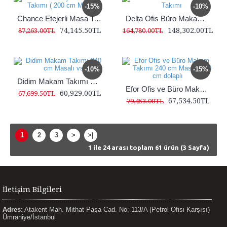
-15%
-10%
Chance Etejerli Masa Takımı ( 200 cm Masalı)
Delta Ofis Büro Makam Takımı
74,145.50TL
148,302.00TL
87,263.00TL
164,780.00TL
-10%
-15%
Didim Makam Takımı 240 cm Masalı vs
Efor Ofis ve Büro Makam Takımı 240 cm Masalı 240 cm dolaplı
60,929.00TL
67,699.50TL
67,534.50TL
79,453.00TL
1
2
3
>
>|
1 ile 24 arası toplam 61 ürün (3 Sayfa)
İletişim Bilgileri
Adres:
Atakent Mah. Mithat Paşa Cad. No: 113/A (Petrol Ofisi Karşısı)
Ümraniye/İstanbul