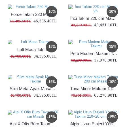
-10%
-10%
Force Takım 220 Masalı
İnci Takım 220 cm Masalı vb.
46,336.40TL
51,485.50TL
43,451.10TL
48,279.00TL
-15%
-15%
Loft Masa Takımı
Pera Modern Makam Takımı
34,595.00TL
40,700.00TL
57,970.00TL
68,200.00TL
-15%
-10%
Slim Metal Ayak Masa Takımı
Tuna Minör Makam Takımı 200 cm Masalı
34,595.00TL
63,270.90TL
40,700.00TL
70,301.00TL
-15%
-15%
Alpi X Ofis Büro Takım 160 cm Masalı
Alpix Uzun Etajerli Yönetici Takımı 210+20 cm Masalı