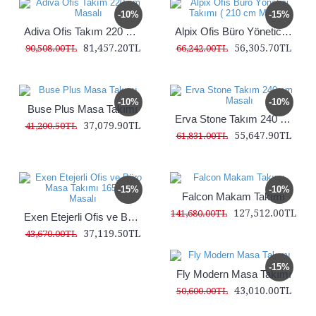
-10%
-15%
Adiva Ofis Takım 220 cm Masalı
Alpix Ofis Büro Yönetici Takımı ( 210 cm Masalı)
81,457.20TL
56,305.70TL
90,508.00TL
66,242.00TL
-10%
-10%
Buse Plus Masa Takımı
Erva Stone Takım 240 cm Masalı
37,079.90TL
41,200.50TL
55,647.90TL
61,831.00TL
-15%
-10%
Falcon Makam Takımı
127,512.00TL
141,680.00TL
Exen Etejerli Ofis ve Büro Masa Takımı 165 cm Masalı
37,119.50TL
43,670.00TL
-15%
Fly Modern Masa Takımı
43,010.00TL
50,600.00TL